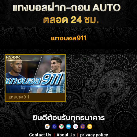
แทงบอล911
แทงบอล911
ยินดีต้อนรับทุกธนาคาร
Contact Us
About Us
privacy policy