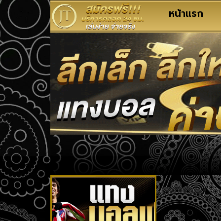
หน้าแรก