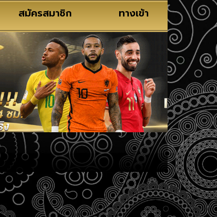
สมัครสมาชิก
ทางเข้า