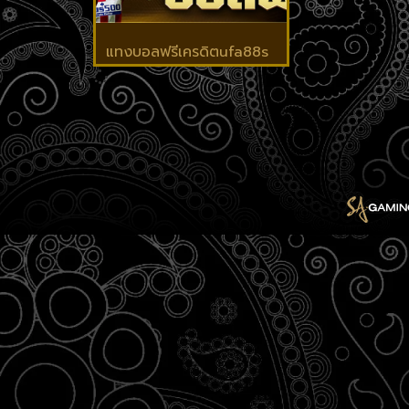
แทงบอลฟรีเครดิตufa88s