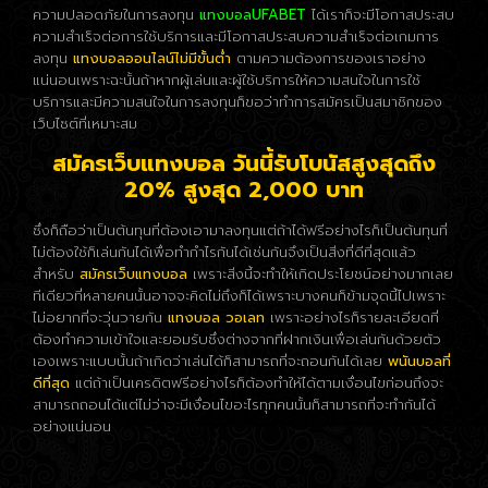
ความปลอดภัยในการลงทุน
แทงบอลUFABET
ได้เราก็จะมีโอกาสประสบ
ความสำเร็จต่อการใช้บริการและมีโอกาสประสบความสำเร็จต่อเกมการ
ลงทุน
แทงบอลออนไลน์ไม่มีขั้นต่ำ
ตามความต้องการของเราอย่าง
แน่นอนเพราะฉะนั้นถ้าหากผู้เล่นและผู้ใช้บริการให้ความสนใจในการใช้
บริการและมีความสนใจในการลงทุนก็ขอว่าทำการสมัครเป็นสมาชิกของ
เว็บไซต์ที่เหมาะสม
สมัครเว็บแทงบอล วันนี้รับโบนัสสูงสุดถึง
20% สูงสุด 2,000 บาท
ซึ่งก็ถือว่าเป็นต้นทุนที่ต้องเอามาลงทุนแต่ถ้าได้ฟรีอย่างไรก็เป็นต้นทุนที่
ไม่ต้องใช้ก็เล่นกันได้เพื่อทำกำไรกันได้เช่นกันจึงเป็นสิ่งที่ดีที่สุดแล้ว
สำหรับ
สมัครเว็บแทงบอล
เพราะสิ่งนี้จะทำให้เกิดประโยชน์อย่างมากเลย
ทีเดียวที่หลายคนนั้นอาจจะคิดไม่ถึงก็ได้เพราะบางคนก็ข้ามจุดนี้ไปเพราะ
ไม่อยากที่จะวุ่นวายกัน
แทงบอล วอเลท
เพราะอย่างไรก็รายละเอียดที่
ต้องทำความเข้าใจและยอมรับซึ่งต่างจากที่ฝากเงินเพื่อเล่นกันด้วยตัว
เองเพราะแบบนั้นถ้าเกิดว่าเล่นได้ก็สามารถที่จะถอนกันได้เลย
พนันบอลที่
ดีที่สุด
แต่ถ้าเป็นเครดิตฟรีอย่างไรก็ต้องทำให้ได้ตามเงื่อนไขก่อนถึงจะ
สามารถถอนได้แต่ไม่ว่าจะมีเงื่อนไขอะไรทุกคนนั้นก็สามารถที่จะทำกันได้
อย่างแน่นอน