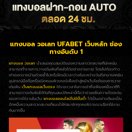
แทงบอล วอเลท UFABET เว็บหลัก ช่อง
ทางอันดับ 1
แทงบอล วอเลท
นำเสนอคุณสมบัติของความสะดวกสบายที่นักพนัน
สามารถทำรายการวางเดิมพันที่สนใจได้อย่างง่ายดาย โดยไม่ต้องก้าว
เท้าออกจากบ้านด้วยซ้ำไปหรือใครมีเวลาว่างในระหว่างวันที่สามารถหยิบ
อุปกรณ์มือถือหรือเปิดคอมพิวเตอร์เพื่อเข้าสู่หน้าเว็บไซต์ของการวาง
เดิมพัน
เว็บแทงบอลเว็บตรง
ใช้ระยะเวลาในการเข้าถึงเพียงหนึ่งนาทีก็
สามารถวางเดิมพันได้ทันทีคุณสมบัติเหล่านี้ถือว่าช่วยเพิ่มความโดดเด่น
ของการใช้งานในเว็บ
แทงบอลออนไลน์ไม่มีขั้นต่ำ
ได้เป็นอย่างดีและเป็น
อีกหนึ่งความสะดวกสบายที่แนะนำให้สมาชิกทุกคนพิจารณาเลือกใช้งาน
กันมากขึ้น