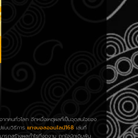
จากคนทั่วโลก อีกหนึ่งเหตุผลที่เป็นจุดสนใจของ
รูปแบบวิธีการ
แทงบอลออนไลน์168
เล่นที่
สามารถสร้างผลกำไรที่งดงาม ถูกใจนักเดิมพัน