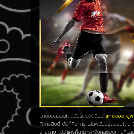
แทงบอลออนไลน์วัยรุ่นยอดนิยม
แทงบอล ยูฟ่
กีฬาชนิดนี้ นั่นก็คือการ เล่นพนันบอลออนไลน์
ง่ายดาย ไม่ว่าใครก็สามารถรับผลตอบแทนที่แสนจ