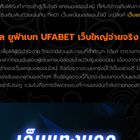
คือให้เริ่มทำการเข้าสู่เว็บไซต์ แทงบอลออนไลน์ ที่ให้บริการเดิมพั
บเดิมพันด้วยเช่นกัน ที่หน้า เว็บพนันบอลออนไลน์ จะมีลิงค์
เว็บ
 ยูฟ่าเบท UFABET เว็บใหญ่จ่ายจริ
เพื่อให้ผู้ใช้เข้าใจง่าย โดยจะมีส่วนประกอบที่สำคัญๆ ได้แก่ ตารา
ละฝากถอนเงินของผู้เล่นแทงบอลออนไลน์วัยรุ่นยอดนิยม เนื่องจาก
จ้าของเว็บแทงบอลออนไลน์ จึงต้องวางระบบตรงนี้ไว้เป็นอย่างดี ได
ข่งขันของฟุตบอลต่างๆ ซึ่งข้อมูลตรงนี้ก็มักจะมีแบบครบถ้วนและอั
่สนใจเข้าไปรอดู รวมไปถึงการอัพเดทขณะที่การแข่งขันกำลังถ่ายทอด