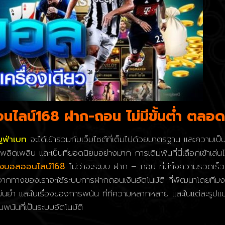
ลน์168 ฝาก-ถอน ไม่มีขั้นตํ่า ตลอด
ูฟ่าเบท
จะได้เข้าร่วมกับเว็บไซต์ที่เต็มไปด้วยมาตรฐาน และความเป็นม
พลิดเพลิน และเป็นที่ยอดนิยมอย่างมาก การเดิมพันที่นี่เลือกเข้าเล
งบอลออนไลน์168
ไม่ว่าจะระบบ ฝาก – ถอน ที่มีทั้งความรวดเร
จากทางของเราจะใช้ระบบการฝากถอนเงินอัตโนมัติ ที่พัฒนาโดยทีม
่นยำ และในเรื่องของการพนัน ที่ทีความหลากหลาย และในแต่ละรูปแ
นพนันที่เป็นระบบอัตโนมัติ