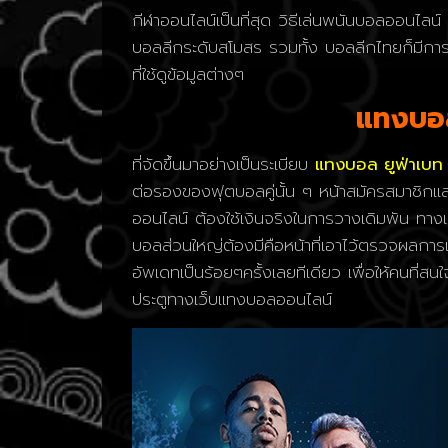
กีฬาออนไลน์เป็นที่สุด วิธีเล่นพนันบอลออนไลน์ 
บอลลีกระดับสโมสร รวมทั้ง บอลลีกไทยก็มีการรั
ที่ใช้ดูข้อมูลต่างๆ
แทงบอล
ที่จัดขึ้นมาอย่างเป็นระเบียบ
แทงบอล ยูฟ่าเบท
ต่อรองของฟุตบอลคู่นั้น ๆ หน้าสมัครสมาชิกแ
ออนไลน์ ต้องใช้เงินจริงในการวางเดิมพัน ทางเ
บอลส่วนใหญ่ต้องมีคือหน้าที่เอาไว้ตรวจผลการแ
อัพเดทเป็นร้อยๆครั้งเลยทีเดียว เพื่อให้คนที
ประตูทางเว็บแทงบอลออนไลน์