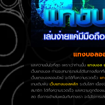
แทงบอลออนไ
และความมั่นใจที่สุด เพราะว่าท่านนั้น
แทงบอล ย
เว็บแทงบอล ท่านจะสามารถเล่นได้ในทางเลือกที่เ
เว็บแทงบอลออนไลน์ จะได้ทั้งความรวดเร็ว
แท
เกมเดิมพัน
เว็บแทงบอลหลัก
ระดับโลก เนื่อง
สมาชิก ได้ทั้งความรวดเร็ว และความถูกต้องแม
สด ซึ่งการเข้าเล่นพนันกับทางเรา จะไม่ใช่การเล่