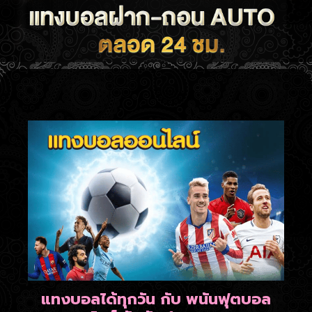
แทงบอลได้ทุกวัน​
กับ พนันฟุตบอล