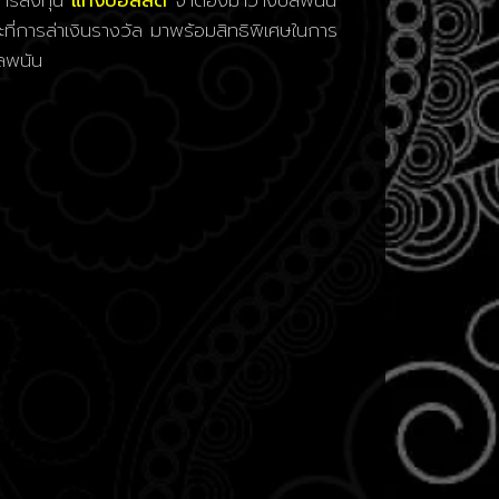
ี่การล่าเงินรางวัล มาพร้อมสิทธิพิเศษในการ
ลพนัน