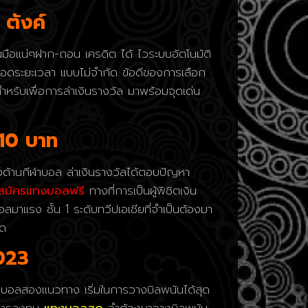
ตังค์
นมือแน่ๆฝาก-ถอน เครดิต ได้ ไวระบบอัตโนมัติ
อดระยะเวลา แบบไม่จำกัด ข้อดีของการเลือก
ำหรับเพื่อการล่าเงินรางวัล มาพร้อมจุดเด่น
 10 บาท
งด้านกีฬาบอล ล่าเงินรางวัลได้ตอบปัญหา
สมัครแทงบอลฟรี
ทางที่การเป็นผู้พิชิตเงิน
มาแรง ชั้น 1 ระดับทวีปเอเชียที่จำเป็นต้องมา
ุด
023
ันบอลสองแนวทาง เริ่มในการวางบิลพนันได้สุด
บการลงทุน
แทงบอลสด
จำต้องมาวางบิลพนัน