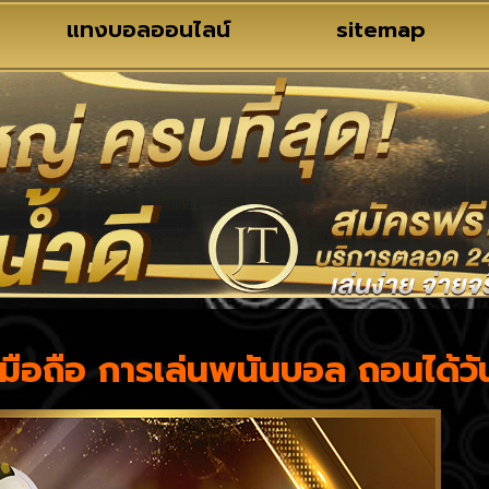
แทงบอลออนไลน์
sitemap
อถือ การเล่นพนันบอล ถอนได้วัน