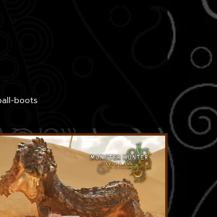
all-boots