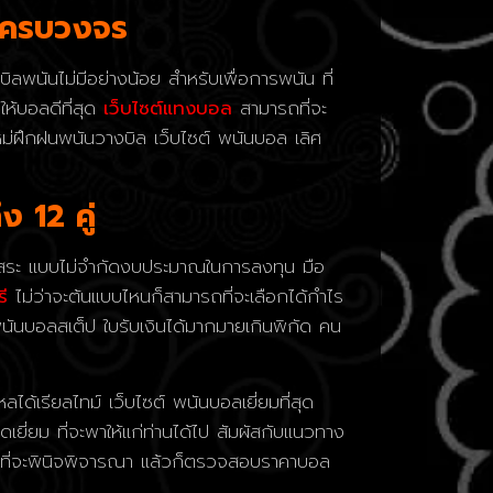
ล ครบวงจร
ิลพนันไม่มีอย่างน้อย สำหรับเพื่อการพนัน ที่
ให้บอลดีที่สุด
เว็บไซต์แทงบอล
สามารถที่จะ
อใหม่ฝึกฝนพนันวางบิล เว็บไซต์ พนันบอล เลิศ
ง 12 คู่
ด้อิสระ แบบไม่จำกัดงบประมาณในการลงทุน มือ
ี
ไม่ว่าจะต้นแบบไหนก็สามารถที่จะเลือกได้กำไร
 พนันบอลสเต็ป ใบรับเงินได้มากมายเกินพิกัด คน
ด้เรียลไทม์ เว็บไซต์ พนันบอลเยี่ยมที่สุด
ี่ยม ที่จะพาให้แก่ท่านได้ไป สัมผัสกับแนวทาง
ถที่จะพินิจพิจารณา แล้วก็ตรวจสอบราคาบอล