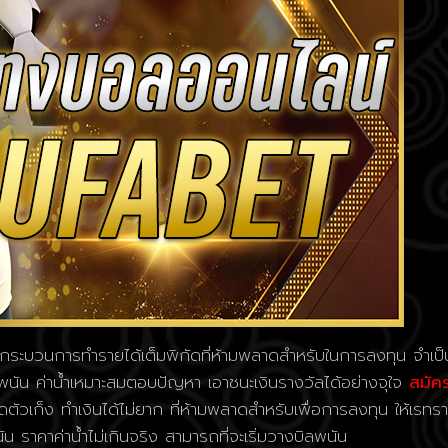
่กระบวนการทำรายได้เต็มพิกัดที่ห้ามพลาดสำหรับในการลงทุน จำเป็น
ลพนัน ค่าน้ำเหมาะสมตอบปัญหา เอาชนะเงินรางวัลได้อย่างจุใจ
สมัค
ดตัวเก็ง ทำเงินได้ไม่ยาก ที่ห้ามพลาดสำหรับเพื่อการลงทุน ให้เรทร
ราคาค่าน้ำไม่เกินจริง สามารถที่จะเริ่มวางบิลพนัน