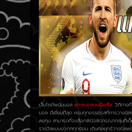
เว็บไซต์พนันบอล
แทงบอลบนมือถือ
วิถีทางที
บอล ดีเยี่ยมที่สุด ครบทุกอรรถรสที่การวางบิ
ลงทุน สามารถที่จะเลือกพินิจพิจารณากลุ่มทีเด็
รางวัลแบบบวกๆทุกตอน เดินกลยุทธ์วางบิลพนัน 