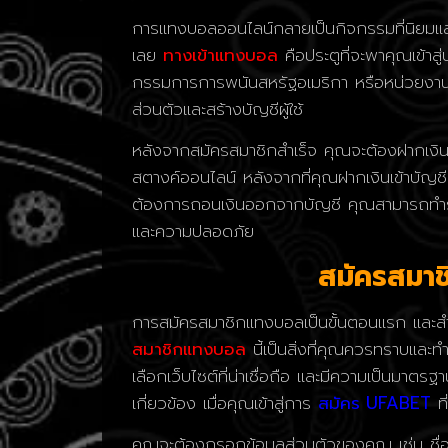
การแทงบอลออนไลน์กลายเป็นกิจกรรมที่นิยมและยิ่
เลย
ทางเข้าแทงบอล
คือประตูที่จะพาคุณเข้าส
กรรมการการพนันสหรัฐอเมริกา หรือหน่วยงานที
ส่วนตัวและสร้างบัญชีผู้ใช้
หลังจากสมัครสมาชิกสำเร็จ คุณจะต้องฝากเงิน
สตางค์ออนไลน์ หลังจากที่คุณฝากเงินเข้าบัญช
ต้องการถอนเงินออกจากบัญชี คุณสามารถทำรายก
และความปลอดภัย
สมัครสมาช
การสมัครสมาชิกแทงบอลเป็นขั้นตอนแรก และสำค
สมาชิกแทงบอล
นี้เป็นสิ่งที่คุณควรทราบแล
เลือกเว็บไซต์ที่น่าเชื่อถือ และมีความเป็นม
เกี่ยวข้อง เมื่อคุณเข้าสู่การ
สมัคร UFABET
ที
คุณจะต้องกรอกข้อมูลส่วนตัวของคุณ เช่น ชื่อ ท