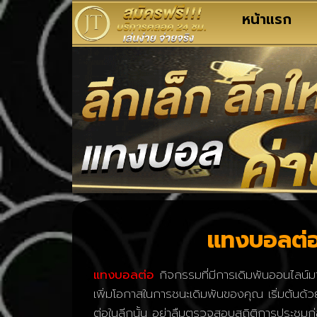
หน้าแรก
แทงบอลต่อ 
แทงบอลต่อ
กิจกรรมที่มีการเดิมพันออนไลน์ม
เพิ่มโอกาสในการชนะเดิมพันของคุณ เริ่มต้นด้วย
ต่อในลีกนั้น อย่าลืมตรวจสอบสถิติการประชุมก