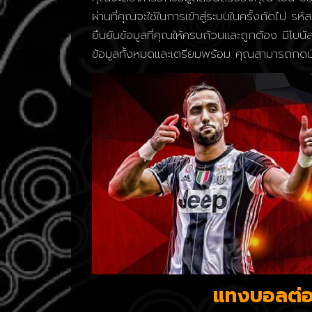
ผ่านที่คุณจะใช้ในการเข้าสู่ระบบในครั้งถัด
ยืนยันข้อมูลที่คุณให้ครบถ้วนและถูกต้อง มีโบ
ข้อมูลทั้งหมดและเตรียมพร้อม คุณสามารถกดปุ่ม
แทงบอลต่อ 