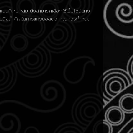
ปแบบที่เหมาะสม ยังสามารถเลือกใช้เว็บไซต์แทง
็เป็นสิ่งสำคัญในการแทงบอลต่อ คุณควรกำหนด