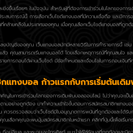
งขึ้นเรื่อยๆ ในปัจจุบัน สำหรับผู้ที่ต้องการเข้าร่วมในโลกของการเ
ู่ประสบการณ์นี้ การเลือกเว็บไซต์แทงบอลที่มีความเชื่อถือ และม
่คล้ายคลึงในประเทศของคุณ เมื่อคุณเลือกเว็บไซต์แทงบอลที่ถูก
ลงบัญชีของคุณ เว็บแทงบอลมักมีหลายวิธีในการทำรายการนี้ เช่น บ
ีแล้ว คุณสามารถเริ่มแทงบอลได้ โดยเลือกเหตุการณ์ที่คุณสนใจ แล
ารถอนได้ผ่านเว็บไซต์ มีข้อกำหนดและเงื่อนไขในการถอนเงินที่ค
ิกแทงบอล ก้าวแรกกับการเริ่มต้นเดิม
ัญในการเข้าร่วมโลกของการเดิมพันบอลออนไลน์ ไม่ว่าคุณจะเป็นมื
ะทำตามอย่างถูกต้อง มาทำความเข้าใจขั้นตอนการสมัครสมาชิกแทงบ
าตรฐาน ควรตรวจสอบว่าเว็บไซต์มีใบอนุญาตการพนันที่ถูกต้องและได้
่คุณเลือกคุณจะพบปุ่มสมัครสมาชิกในหน้าแรก คลิกที่ปุ่มนี้เพื่อเริ
ี่อยู่อีเมล และหมายเลขโทรศัพท์ แนะนำให้ใส่ข้อมูลที่ถูกต้องและมีค