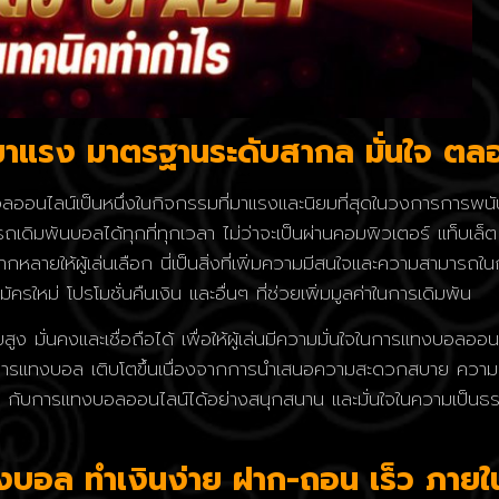
าแรง มาตรฐานระดับสากล มั่นใจ ตลอ
นบอลออนไลน์เป็นหนึ่งในกิจกรรมที่มาแรงและนิยมที่สุดในวงการการพ
ิมพันบอลได้ทุกที่ทุกเวลา ไม่ว่าจะเป็นผ่านคอมพิวเตอร์ แท็บเล็ต หร
กหลายให้ผู้เล่นเลือก นี่เป็นสิ่งที่เพิ่มความมีสนใจและความสามาร
ัครใหม่ โปรโมชั่นคืนเงิน และอื่นๆ ที่ช่วยเพิ่มมูลค่าในการเดิมพัน
่นคงและเชื่อถือได้ เพื่อให้ผู้เล่นมีความมั่นใจในการแทงบอลออนไลน์
การแทงบอล เติบโตขึ้นเนื่องจากการนำเสนอความสะดวกสบาย ความ
ดเพลิน กับการแทงบอลออนไลน์ได้อย่างสนุกสนาน และมั่นใจในความเ
งบอล ทำเงินง่าย ฝาก-ถอน เร็ว ภายใน