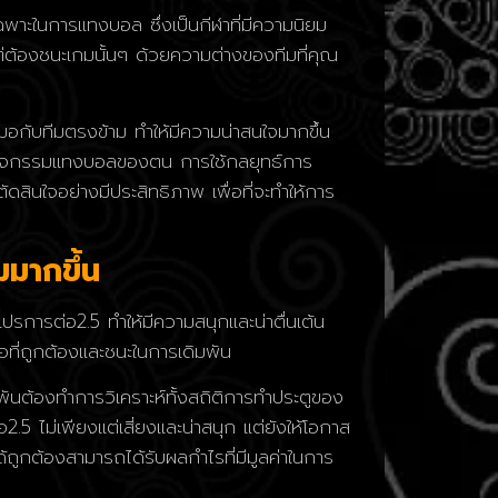
เฉพาะในการแทงบอล ซึ่งเป็นกีฬาที่มีความนิยม
ต่ต้องชนะเกมนั้นๆ ด้วยความต่างของทีมที่คุณ
อเสมอกับทีมตรงข้าม ทำให้มีความน่าสนใจมากขึ้น
จากกิจกรรมแทงบอลของตน การใช้กลยุทธ์การ
ดสินใจอย่างมีประสิทธิภาพ เพื่อที่จะทำให้การ
มมากขึ้น
ปรการต่อ2.5 ทำให้มีความสนุกและน่าตื่นเต้น
่อที่ถูกต้องและชนะในการเดิมพัน
พันต้องทำการวิเคราะห์ทั้งสถิติการทำประตูของ
5 ไม่เพียงแต่เสี่ยงและน่าสนุก แต่ยังให้โอกาส
้ถูกต้องสามารถได้รับผลกำไรที่มีมูลค่าในการ