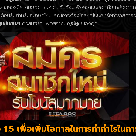
ไป รหัสผ่านควรมีความยาว และความซับซ้อนเพื่อความปลอดภัย หลังจ
นัสต้อนรับสำหรับสมาชิกใหม่ คุณอาจต้องใส่รหัสโบนัสหรือทำรายการ
ยืนยันสมัครสมาชิก เพื่อสร้างบัญชีผู้ใช้ของคุณ
1.5 เพื่อเพิ่มโอกาสในการทำกำไรในการ