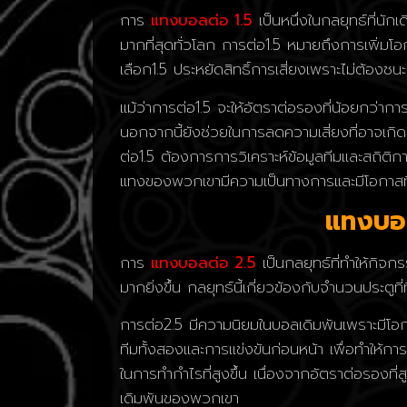
การ
แทงบอลต่อ 1.5
เป็นหนึ่งในกลยุทธ์ที่นัก
มากที่สุดทั่วโลก การต่อ1.5 หมายถึงการเพิ่ม
เลือก1.5 ประหยัดสิทธิ์การเสี่ยงเพราะไม่ต้อง
แม้ว่าการต่อ1.5 จะให้อัตราต่อรองที่น้อยกว่ากา
นอกจากนี้ยังช่วยในการลดความเสี่ยงที่อาจเกิ
ต่อ1.5 ต้องการการวิเคราะห์ข้อมูลทีมและสถิติก
แทงของพวกเขามีความเป็นทางการและมีโอกาสที่
แทงบอลต
การ
แทงบอลต่อ 2.5
เป็นกลยุทธ์ที่ทำให้กิจ
มากยิ่งขึ้น กลยุทธ์นี้เกี่ยวข้องกับจำนวนประต
การต่อ2.5 มีความนิยมในบอลเดิมพันเพราะมีโอกา
ทีมทั้งสองและการแข่งขันก่อนหน้า เพื่อทำให้ก
ในการทำกำไรที่สูงขึ้น เนื่องจากอัตราต่อรองท
เดิมพันของพวกเขา