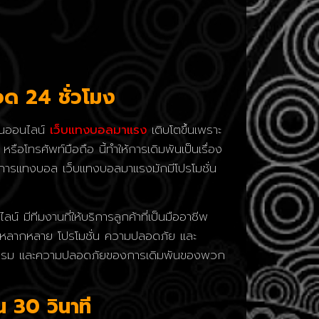
ด 24 ชั่วโมง
นันออนไลน์
เว็บแทงบอลมาแรง
เติบโตขึ้นเพราะ
ือโทรศัพท์มือถือ นี้ทำให้การเดิมพันเป็นเรื่อง
ถในการแทงบอล เว็บแทงบอลมาแรงมักมีโปรโมชั่น
 มีทีมงานที่ให้บริการลูกค้าที่เป็นมืออาชีพ
หลากหลาย โปรโมชั่น ความปลอดภัย และ
ป็นธรรม และความปลอดภัยของการเดิมพันของพวก
 30 วินาที