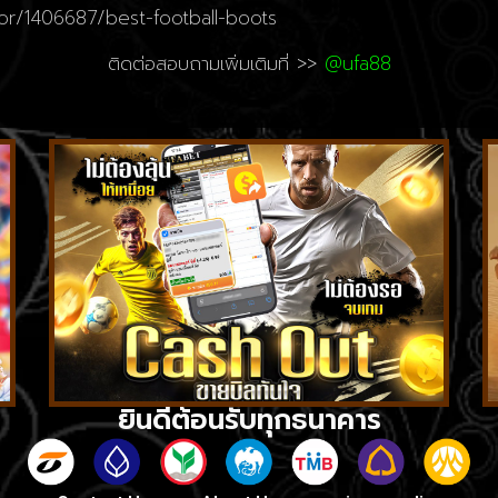
or/1406687/best-football-boots
ติดต่อสอบถามเพิ่มเติมที่ >>
@ufa88
ยินดีต้อนรับทุกธนาคาร