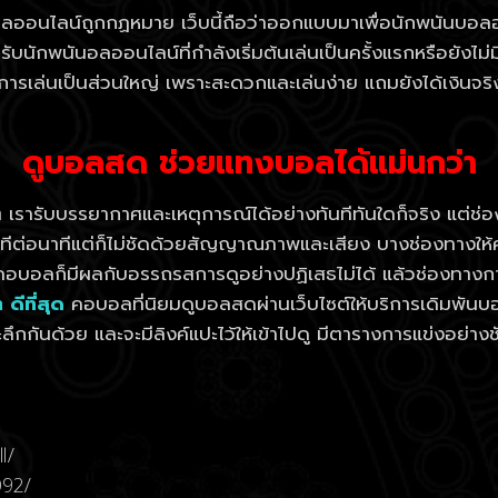
ออนไลน์ถูกกฏหมาย เว็บนี้ถือว่าออกแบบมาเพื่อนักพนันบอลออนไ
ับนักพนันอลออนไลน์ที่กำลังเริ่มต้นเล่นเป็นครั้งแรกหรือยังไ
นการเล่นเป็นส่วนใหญ่ เพราะสะดวกและเล่นง่าย แถมยังได้เงินจริ
ดูบอลสด ช่วยแทงบอลได้แม่นกว่า
 เรารับบรรยากาศและเหตุการณ์ได้อย่างทันทีทันใดก็จริง แต่ช
ทีต่อนาทีแต่ก็ไม่ชัดด้วยสัญญาณภาพและเสียง บางช่องทางให้
ับคอบอลก็มีผลกับอรรถรสการดูอย่างปฏิเสธไม่ได้ แล้วช่องทางกา
ดีที่สุด
คอบอลที่นิยมดูบอลสดผ่านเว็บไซต์ให้บริการเดิมพันบ
าะลึกกันด้วย และจะมีลิงค์แปะไว้ให้เข้าไปดู มีตารางการแข่งอย่
l/
092/