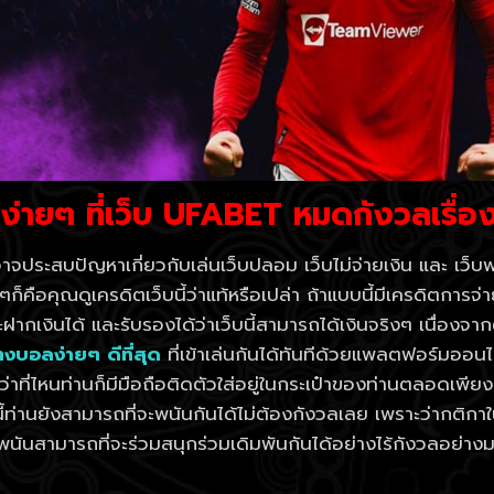
ายๆ ที่เว็บ UFABET หมดกังวลเรื่อ
ประสบปัญหาเกี่ยวกับเล่นเว็บปลอม เว็บไม่จ่ายเงิน และ เว็บพ
ายๆก็คือคุณดูเครดิตเว็บนี้ว่าแท้หรือเปล่า ถ้าแบบนี้มีเครดิตการจ่า
กเงินได้ และรับรองได้ว่าเว็บนี้สามารถได้เงินจริงๆ
เนื่องจา
งบอลง่ายๆ ดีที่สุด
ที่เข้าเล่นกันได้ทันทีด้วยแพลตฟอร์มออน
่ว่าที่ไหนท่านก็มีมือถือติดตัวใส่อยู่ในกระเป๋าของท่านตลอดเพียงแ
่านยังสามารถที่จะพนันกันได้ไม่ต้องกังวลเลย เพราะว่ากติกาใ
งพนันสามารถที่จะร่วมสนุกร่วมเดิมพันกันได้อย่างไร้กังวลอย่า