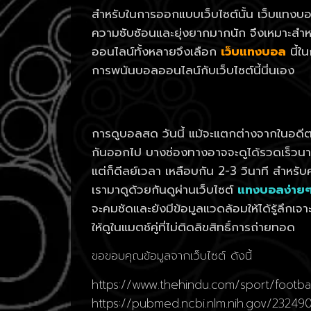
สำหรับในการออกแบบเว็บไซต์นั้น เว็บแทงบอล
ความซับซ้อนและยุ่งยากมากนัก จึงเหมาะสำหร
ออนไลน์ทั้งหลายจึงเลือก
เว็บแทงบอล
นี้ใ
การพนันบอลออนไลน์กับเว็บไซต์นี้นี่นเอง
การดูบอลสด วันนี้ แม้จะแตกต่างจากในอดีต
กันออกไป บางช่องทางอาจจะดูได้รวดเร็วนา
แต่ก็ดีลย์เวลา เหลือบกัน 2-3 วินาที สำหร
เรามาดูด้วยกันดูผ่านเว็บไซต์
แทงบอลง่ายๆ 
จะคมชัดและยังมีข้อมูลแวดล้อมให้ได้รู้ลึกเจ
ให้ดูในแมตช์คู่ที่ไม่ติดลิขสิทธิ์การถ่ายทอด
ขอขอบคุณข้อมูลจากเว็บไซต์ ดังนี้
https://www.thehindu.com/sport/footbal
https://pubmed.ncbi.nlm.nih.gov/23249