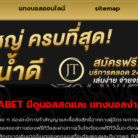
แทงบอลออนไลน์
sitemap
UFABET มีดูบอลสดและ แทงบอลง่า
ีหลาย ๆ ช่องจะมีการทำสัญญาและซื้อลิขสิทธิ์จากทางผู้จัดรายกา
ตอลของทางช่องฟรีทีวีและผ่านทางเว็บไซต์ของฟรีทีวีนั้นจะต
ือสัญญาณอินเตอร์เนตของคุณเองที่จะต้องแรงและดีมากพอ ถ้าใค