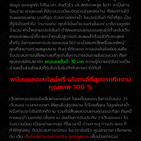
ข้อมูล ของลูกค้า ได้ในเวลา อันเร็วไว ประสิทธิภาพสูง ไม่ว่า จะเป็นการ
โอนจ่าย ผ่านแบงค์ ที่มีระบบระเบียบจัดการข้างหลังบ้าน ที่ให้แก่ท่านได้
รับผลตอบแทน มากที่สุด ด้วยการหักค่าน้ำ ในเปอร์เซ็นต์ ที่ต่ำที่สุด เป็น
ที่รู้กันโดยทั่วไป ว่าบางขณะ คุณได้เงินจำนวนเท่านั้นเอง มาก็อาจถูกหัก
จำนวน ค่าน้ำหลายเปอร์เซ็นต์ ทำให้ผลตอบแทนของคุณได้ต่ำลงไปเว็บ
แทงบอลแนะนำที่จะแนะนำคุณไปสู่การประสบผลสำเร็จแล้วก็บรรลุผล
สำเร็จ ในการแทงการประลองบอล ไม่ว่าจะเป็นแมทเล็กหรือแมทใหญ่
คุณก็สามารถร่วมสนุกสนาน กับเราได้ตลอด การแข่งขันชิงชัยรวมถึง
รับประสบการณ์ที่เหมาะสมที่สุดรับในการจ่ายเงินภายในช่วงเวลา ก็แค่
คุณกดสมัครสมาชิก
แทงบอลขั้นต่ำ 10 บาท
ความรู้ความเข้าใจร่วมเป็น
ส่วนหนึ่งส่วนใดแล้วก็รับโปรโมชั่นดีๆกับทางเราได้ทันที
พนันบอลออนไลน์ฟรี บริการดีที่สุดจากทีมงาน
คุณภาพ 100 %
เว็บแทงบอลออนไลน์ไม่ผ่านเอเย่นต์ โน่นเยี่ยมยอด ในการรับรอง ว่า
เว็บของ เราสามารถพา ให้คุณไปสู่จุดหมาย ได้โดยที่คุณ ไม่ถูกหักค่าน้ำ
หรือค่าเปอร์เซ็นต์ใดๆก็ตาม รวมถึงเห็นผลตอบแทนคุณเยอะที่สุด ที่ยุคนี้
การแนะนำ บอกต่อ เพื่อทราบ มันเป็นการรับประกัน ว่าเว็บของเรา ได้
รับความนิยม เป็นอย่างมากสุด ที่ในเวลานี้ ด้วยการดู การประลอง ที่
ทำให้คุณพบ กับประสบการณ์ตรง ในเวลาอันเร็ว คุณสามารถ เลือกแทน
กับ เว็บ
เว็บไซต์แทงบอลจ่ายจริง
ถูกกฎหมาย
เพื่อเป็นการร่วม