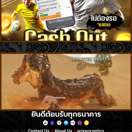
ยินดีต้อนรับทุกธนาคาร
Contact Us
About Us
privacy policy