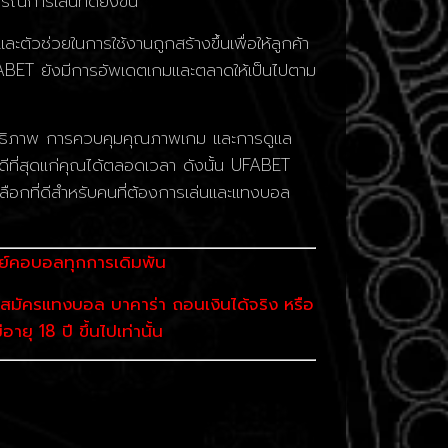
์การเล่นที่ดียิ่งขึ้น
ตัวช่วยในการใช้งานถูกสร้างขึ้นเพื่อให้ลูกค้า
FABET ยังมีการอัพเดตเกมและตลาดให้เป็นไปตาม
ะสิทธิภาพ การควบคุมคุณภาพเกม และการดูแล
ดีที่สุดแก่คุณได้ตลอดเวลา ดังนั้น UFABET
เลือกที่ดีสำหรับคนที่ต้องการเล่นและแทงบอล
ย์คอบอลทุกการเดิมพัน
 สมัครแทงบอล บาคาร่า ถอนเงินได้จริง หรือ
ายุ 18 ปี ขึ้นไปเท่านั้น