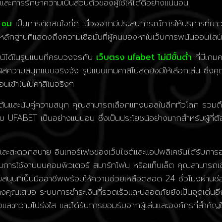
ละการรักษาความเป็นส่วนตัวของผู้ใช้ให้ได้ดีอย่างแน่นอน
 ชม
เป็นการตัดสินใจที่ดี เนื่องจากมีประสบการณ์การให้บริการที่ยาว
งเป็นหลักฐานที่แสดงถึงความเชื่อมั่นที่ผู้คนมองหาในเว็บการพนันออนไลน์
น์ได้ในรูปแบบที่ครบวงจรกับ
เว็บตรง ufabet
ไม่มีขั้นต่ำ
ที่มีเกม
้สัมผัสความสนุกแบบจริงจัง รูปแบบเกมคาสิโนสดยังมีให้เลือกเล่น ซึ
ือนเข้าไปในคาสิโนจริงๆ
้นและนับคู่ความสนุก คุณสามารถเลือกแทงบอลในลีกทั่วโลก รวมถึงพ
FABET เป็นอย่างแน่นอน ซึ่งเป็นประโยชน์อย่างมากสำหรับผู้ที่ต้
ายและสะดวกสบาย อินเทอร์เฟซของเว็บไซต์และแอปพลิเคชันได้รับการออ
ป็นการใช้งานบนคอมพิวเตอร์ สมาร์ทโฟน หรือแท็บเล็ต คุณสามารถเข
นที่เป็นมืออาชีพพร้อมให้ความช่วยเหลือตลอด 24 ชั่วโมงผ่านช่อ
้างคุณเสมอ ระบบการชำระเงินที่รวดเร็วและปลอดภัยยังเป็นจุดเด่นอ
อถือและความโปร่งใส และได้รับการยอมรับจากผู้เล่นและองค์กรที่สำคัญ