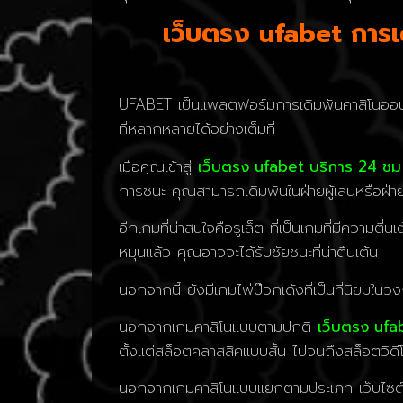
เว็บตรง ufabet การเ
UFABET เป็นแพลตฟอร์มการเดิมพันคาสิโนออน
ที่หลากหลายได้อย่างเต็มที่
เมื่อคุณเข้าสู่
เว็บตรง ufabet
บริการ 24 ชม
การชนะ คุณสามารถเดิมพันในฝ่ายผู้เล่นหรือฝ่าย
อีกเกมที่น่าสนใจคือรูเล็ต ที่เป็นเกมที่มีความ
หมุนแล้ว คุณอาจจะได้รับชัยชนะที่น่าตื่นเต้น
นอกจากนี้ ยังมีเกมไพ่ป๊อกเด้งที่เป็นที่นิยม
นอกจากเกมคาสิโนแบบตามปกติ
เว็บตรง ufa
ตั้งแต่สล็อตคลาสสิคแบบสั้น ไปจนถึงสล็อตวิดีโ
นอกจากเกมคาสิโนแบบแยกตามประเภท เว็บไซต์ยัง