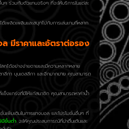
นๆ ร่วมกับตัวแทนจริงๆ ที่จะให้บริการในแต่ละ
ณได้เพลิดเพลินและสนุกไปกับการเล่นเกมที่หลาก
 มีราคาและอัตราต่อรอง
ั่วโลกได้อย่างง่ายดายและมีความหลากหลาย
์ลีก ลาลีกา บุนเดสลีกา และอีกมากมาย คุณสามารถ
แข็งแกร่งที่มีให้แก่สมาชิก คุณสามารถหาค่าน้ำ
ั่นเพิ่มเติมในการแทงบอล และโปรโมชั่นอื่นๆ ที่
่มีขั้นต่ำ
จะให้คุณประสบการณ์ที่น่าตื่นเต้นและ
มั่นใจ