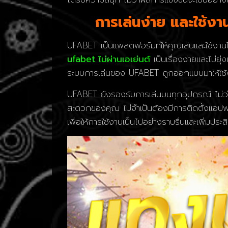
การเล่นง่าย และใช้ง
UFABET เป็นแพลตฟอร์มที่ให้คุณเล่นและใช้งานไ
ufabet ไม่ผ่านเอเย่นต์
เป็นเรื่องง่ายและไม่ย
ระบบการเล่นของ UFABET ถูกออกแบบมาให้ใช้งา
UFABET ยังรองรับการเล่นบนทุกอุปกรณ์ ไม่ว่า
สะดวกของคุณ ไม่จำเป็นต้องมีการติดตั้งแอปพลิเ
เพื่อให้การใช้งานเป็นไปอย่างราบรื่นและเพิ่ม