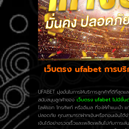
เว็บตรง ufabet การบริกา
UFABET มุ่งมั่นในการให้บริการลูกค้าที่ดีที่
สนับสนุนลูกค้าของ
เว็บตรง ufabet
ไม่มีขั้นต
ไลฟ์แชท โทรศัพท์ หรืออีเมล ที่จะให้คำแนะนำ
ปลอดภัย คุณสามารถฝากเงินหรือถอนเงินได้ง่า
เงินได้อย่างรวดเร็วและเพลิดเพลินไปกับการเล่น