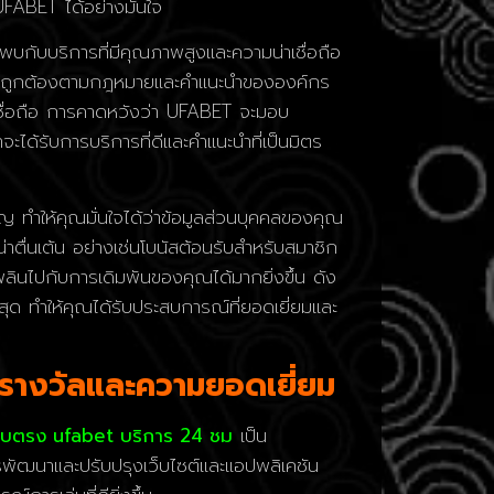
FABET ได้อย่างมั่นใจ
กับบริการที่มีคุณภาพสูงและความน่าเชื่อถือ
รที่ถูกต้องตามกฎหมายและคำแนะนำขององค์กร
น่าเชื่อถือ การคาดหวังว่า UFABET จะมอบ
จะได้รับการบริการที่ดีและคำแนะนำที่เป็นมิตร
 ทำให้คุณมั่นใจได้ว่าข้อมูลส่วนบุคคลของคุณ
าตื่นเต้น อย่างเช่นโบนัสต้อนรับสำหรับสมาชิก
เพลินไปกับการเดิมพันของคุณได้มากยิ่งขึ้น ดัง
่สุด ทำให้คุณได้รับประสบการณ์ที่ยอดเยี่ยมและ
 มีรางวัลและความยอดเยี่ยม
ว็บตรง ufabet
บริการ 24 ชม
เป็น
ารพัฒนาและปรับปรุงเว็บไซต์และแอปพลิเคชัน