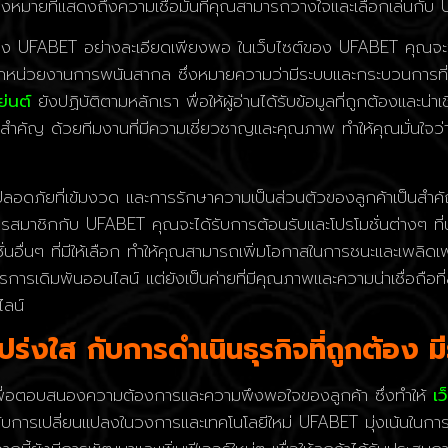
หมายที่แสดงถึงความเชื่อมั่นที่คุณสามารถวางใจและเลือกเล่นกับ U
อของ UFABET อย่างละเอียดเพียงพอ ในเว็บไซต์ของ UFABET คุณจะพบ
ญาตจากหน่วยงานการพนันสากล ซึ่งหมายความว่ามีระบบและกระบวนกา
ย่นต์
ยังปฏิบัติตามหลักเรา พื่อให้ผู้อ่านได้รับข้อมูลที่ถูกต้องและ
ิ่งสำคัญ ด้วยทีมงานที่มีความเชี่ยวชาญและคุณภาพ ทำให้คุณมั่นใจว่า
ดภัยที่เข้มงวด และการรักษาความเป็นส่วนตัวของลูกค้าเป็นสำคัญ
รสมาชิกกับ UFABET คุณจะได้รับการต้อนรับและโปรโมชั่นต่างๆ ที่น่
ั่นอื่นๆ ที่มีให้เลือก ทำให้คุณสามารถเพิ่มโอกาสในการชนะและเพลิด
รการเดิมพันออนไลน์ แต่ยังเป็นค่ายที่มีคุณภาพและความน่าเชื่อถือที
ลน์
ปร่งใส กับการดำเนินธุรกิจที่ถูกต้อง
พื่อตอบสนองความต้องการและความพึงพอใจของลูกค้า ซึ่งทำให้
เ
ูงกับการเปลี่ยนแปลงในวงการและเทคโนโลยีใหม่ UFABET มุ่งเน้นในก