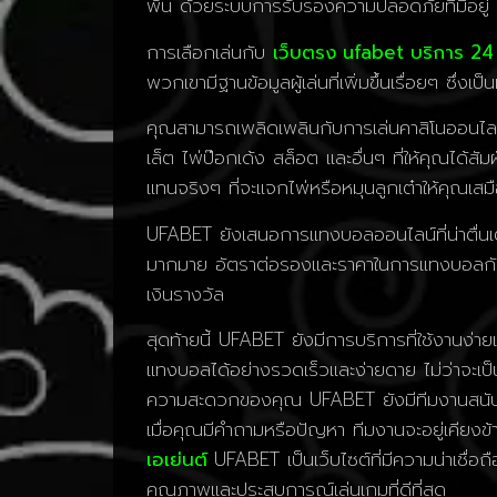
พัน ด้วยระบบการรับรองความปลอดภัยที่มีอยู่ แ
การเลือกเล่นกับ
เว็บตรง ufabet
บริการ 24
พวกเขามีฐานข้อมูลผู้เล่นที่เพิ่มขึ้นเรื่อยๆ ซึ่
คุณสามารถเพลิดเพลินกับการเล่นคาสิโนออนไล
เล็ต ไพ่ป๊อกเด้ง สล็อต และอื่นๆ ที่ให้คุณได
แทนจริงๆ ที่จะแจกไพ่หรือหมุนลูกเต๋าให้คุณเสม
UFABET ยังเสนอการแทงบอลออนไลน์ที่น่าตื่นเต
มากมาย อัตราต่อรองและราคาในการแทงบอลกับ U
เงินรางวัล
สุดท้ายนี้ UFABET ยังมีการบริการที่ใช้งานง่
แทงบอลได้อย่างรวดเร็วและง่ายดาย ไม่ว่าจะเ
ความสะดวกของคุณ UFABET ยังมีทีมงานสนับสนุ
เมื่อคุณมีคำถามหรือปัญหา ทีมงานจะอยู่เคียงข
เอเย่นต์
UFABET เป็นเว็บไซต์ที่มีความน่าเชื่
คุณภาพและประสบการณ์เล่นเกมที่ดีที่สุด