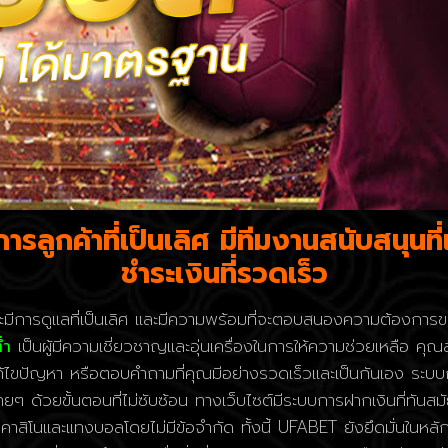
รลูกค้าที่เป็นเลิศ มีทีมงานสนับสนุนที
ชำระเงินที่รวดเร็ว
สุดและมีการดูแลที่เป็นเลิศ และมีความพร้อมที่จะตอบสนองความต้องก
่ำ
เป็นผู้มีความเชี่ยวชาญและอุ่นเครื่องในการให้ความช่วยเหลือ คุ
 แก้ไขปัญหา หรือตอบคำถามที่คุณมีอย่างรวดเร็วและเป็นกันเอง ร
ยๆ ด้วยขั้นตอนที่ไม่ซับซ้อน ทางเว็บไซต์มีระบบการฝากเงินที่ทั
คาสิโนและแทงบอลโดยไม่มีข้อจำกัด ทั้งนี้ UFABET ยังยึดมั่นในหลั