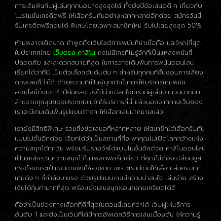
การเดิมพันกับผู้เล่นทุกคนอย่างสูงสุดได้ ทั้งยังมีข้อเสนอดี ๆ เกี่ยวกับ
โปรโมชั่นเครดิตฟรี ให้เลือกรับกันอย่างหลากหลายอีกด้วย สมัครวันนี้
รับเครดิตฟรีถอนได้ พิเศษโดยเฉพาะสมาชิกใหม่ รับไปเลยสูงสุด 50%
ห้ามพลาดเด็ดขาด ถ้าพูดถึงเว็บไซต์การพนันที่น่าเชื่อถือ และใหญ่ที่สุด
ในประเทศไทย
เว็บตรง คาสิโน
คงไม่มีใครที่ไม่รู้จักที่เป็นแหล่งพนันที่
ปลอดภัย และสะดวกสบายที่สุด ในการวางเดิมพันการพนันออนไลน์
เรียกได้ว่าที่นี่ เป็นตัวเลือกอันดับต้น ๆ สำหรับทุกคนที่ชื่นชอบการเสี่ยง
ดวงเลยก็ว่าได้ ด้วยความที่เป็นผู้บุกเบิกในการให้บริการเกมพนัน
ออนไลน์ตั้งแต่ 4 ปีคืนหลัง จึงไม่น่าแปลกใจที่เรามีผู้เล่นจำนวนมากนับ
ล้านจากทุกมุมของประเทศมาเข้าใช้บริการที่นี่ แล้วนอกจากทางเว็บของ
เราจะมีเกมเดิมพันรูปแบบต่างๆ ให้เลือกเล่นมากมายแล้ว
เรายังมีสิทธิพิเศษ รวมถึงข้อเสนอที่หลากหลาย ให้สมาชิกได้เลือกรับกัน
แบบไม่อั้นอีกด้วย เรียกได้ว่าเป็นสถานที่ที่จะพาคุณไปเปิดโลกกว้างแห่ง
ความสนุกได้ทุกวัน พร้อมรับรางวัลได้แบบไม่อั้นอีกด้วย คาสิโนออนไลน์
เป็นแหล่งรวมความสนุกไว้ในแพลตฟอร์มเดียว ที่คุณไม่ต้องเปลี่ยนยูส
หรือโยกกระเป๋าเงินเดิมพันให้ยุ่งยาก เพราะเรามีเกมให้เลือกเล่นครบทุก
เกมดัง ๆ ที่กำลังมาแรง ด้วยรูปแบบเกมมีความน่าสนใจ เล่นง่าย สร้าง
เงินได้คุ้มค่ามากที่สุด พร้อมยังเล่นสนุกผ่อนคลายเครียดได้ดี
ถือว่าเป็นช่องทางเลือกที่ดีที่สุดในตอนนี้เลยก็ว่าได้ เว็บผู้ให้บริการ
อันดับ 1 และยังเป็นเว็บที่ได้มีการอัพเดทวิธีการเล่นเบื้องต้น ให้ความรู้