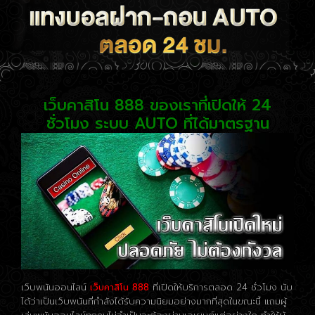
เว็บคาสิโน 888 ของเราที่เปิดให้ 24
ชั่วโมง ระบบ AUTO ที่ได้มาตรฐาน
เว็บพนันออนไลน์
เว็บคาสิโน 888
ที่เปิดให้บริการตลอด 24 ชั่วโมง นับ
ได้ว่าเป็นเว็บพนันที่กำลังได้รับความนิยมอย่างมากที่สุดในขณะนี้ แถมผู้