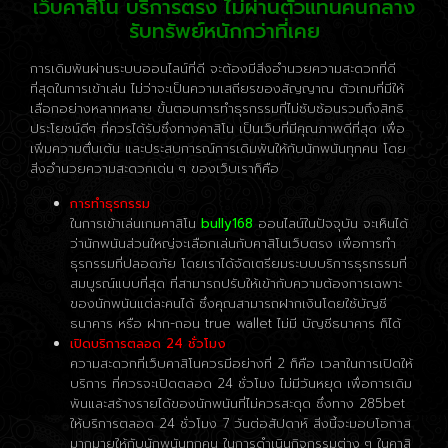
เว็บคาสิโน บริการตรง ไม่ผ่านตัวแทนคนกลาง
รับทรัพย์หนักกว่าที่เคย
การเดิมพันผ่านระบบออนไลน์ที่ดี จะต้องมีสิ่งอำนวยความสะดวกที่ดี
ที่สุดในการเข้าเล่น ไม่ว่าจะเป็นความเสถียรของสัญญาณ ตัวเกมที่มีให้
เลือกอย่างหลากหลาย ขั้นตอนการทำธุรกรรมที่ไม่ซับซ้อนรวมถึงสิทธิ
ประโยชน์ดีๆ ที่ควรได้รับซึ่งทางคาสิโน เป็นเว็บที่มีคุณภาพดีที่สุด เพื่อ
เพิ่มความตื่นเต้น และประสบการณ์การเดิมพันให้กับนักพนันทุกคน โดย
สิ่งอำนวยความสะดวกเด่น ๆ ของเว็บเราก็คือ
การทำธุรกรรม
ในการเข้าเล่นเกมคาสิโน
bully168
ออนไลน์ในปัจจุบัน จะเห็นได้
ว่านักพนันส่วนใหญ่จะเลือกเล่นกับคาสิโนเว็บตรง เพื่อการทำ
ธุรกรรมที่ปลอดภัย โดยเราได้จัดเตรียมระบบบริการธุรกรรมที่
สมบูรณ์แบบที่สุด ที่สามารถปรับให้เข้ากับความต้องการเฉพาะ
ของนักพนันแต่ละคนได้ ซึ่งคุณสามารถฝากเงินโดยใช้บัญชี
ธนาคาร หรือ ฝาก-ถอน true wallet ไม่มี บัญชีธนาคาร ก็ได้
เปิดบริการตลอด 24 ชั่วโมง
ความสะดวกที่เว็บคาสิโนควรมีอย่างที่ 2 ก็คือ เวลาในการเปิดให้
บริการ ที่ควรจะเปิดตลอด 24 ชั่วโมง ไม่มีวันหยุด เพื่อการเดิม
พันและสร้างรายได้ของนักพนันที่ไม่ควรสะดุด ซึ่งทาง 285bet
ให้บริการตลอด 24 ชั่วโมง 7 วันต่อสัปดาห์ สิ่งนี้จะมอบโอกาส
มากมายให้กับนักพนันทุกคน ในการดำเนินกิจกรรมต่าง ๆ ในคาสิ