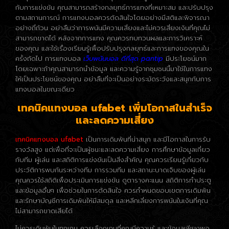
กับการแข่งขัน คุณสามารถสร้างกลยุทธ์การแทงที่เหมาะสม และปรับปรุง
ตามสถานการณ์ การแทงบอลควรตัดสินใจโดยอย่างมีสติและพิจารณา
อย่างถี่ถ้วน อย่าลืมว่าการพนันมีความเสี่ยงและไม่ควรเสี่ยงเงินที่คุณไม่
สามารถขาดได้ หลังจากการแทง คุณควรทบทวนผลและการวิเคราะห์
ของคุณ และใช้เรื่องเรียนรู้เพื่อปรับปรุงกลยุทธ์และการแทงของคุณใน
ครั้งถัดไป การแทงบอล
เว็บพนันบอล ดีที่สุด pantip
มีประโยชน์มาก
โดยเฉพาะถ้าคุณสามารถนำข้อมูล และความรู้จากชุมชนนี้มาใช้ในการแทง
ให้เป็นประโยชน์ของคุณ อย่าลืมที่จะเป็นอย่างระมัดระวังและสนุกกับการ
แทงบอลในขณะเดียว
เทคนิคแทงบอล ufabet เพิ่มโอกาสในสำเร็จ
และลดความเสี่ยง
เทคนิคแทงบอล ufabet
เป็นการเดิมพันที่น่าสนุก และมีโอกาสในการรับ
รางวัลสูง แต่เพื่อที่จะเป็นผู้ชนะและลดความเสี่ยง การศึกษาข้อมูลเกี่ยว
กับทีม ผู้เล่น และสถิติการแข่งขันเป็นสิ่งสำคัญ คุณควรเรียนรู้เกี่ยวกับ
ประวัติการพบกันระหว่างทีม การรวมทีม และสถานะบาดเจ็บของผู้เล่น
คุณควรใช้สถิติเพื่อประเมินการแข่งขัน ดูตารางคะแนน สถิติการทำประตู
และข้อมูลอื่นๆ เพื่อช่วยในการตัดสินใจ ควรกำหนดขอบเขตการเดิมพัน
และรักษาบัญชีการเดิมพันให้มีสมดุล และหลีกเลี่ยงการพนันในเงินที่คุณ
ไม่สามารถขาดเสียได้
ไม่ควรเดิมพันในทุกเกม ควรเลือกเกมที่คุณมีความรู้ และข้อมูลเพียงพอ