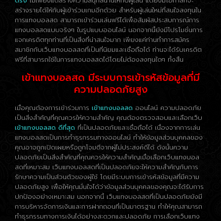
ตรง
ไม่เพียงแต่สร้างความสนุกสนานให้กับผู้เล่น แต่ยังมีโอกาสที่จะ
สร้างรายได้ให้กับผู้เข้าร่วมเกมอีกด้วย สำหรับผู้เล่นใหม่ที่สนใจลงทุนใน
การแทงบอลสด สามารถเข้าร่วมเล่นฟรีได้เพื่อสัมผัสประสบการณ์การ
แทงบอลสดแบบจริงๆ ในรูปแบบออนไลน์ นอกจากนี้ยังมีโปรโมชั่นการ
แจกเครดิตทุกท่านที่เป็นสิ่งที่น่าสนใจมาก เพียงแค่ท่านทำการสมัคร
สมาชิกกับเว็บแทงบอลสดที่เป็นที่นิยมและเชื่อถือได้ ท่านจะได้รับเครดิต
ฟรีที่สามารถใช้ในการแทงบอลสดได้โดยไม่ต้องลงทุนใดๆ ทั้งสิ้น
เข้าแทงบอลสด มีระบบการเข้ารหัสข้อมูลที่มี
ความปลอดภัยสูง
เมื่อคุณต้องการเข้าร่วมการ
เข้าแทงบอลสด
ออนไลน์ ความปลอดภัย
เป็นสิ่งสำคัญที่คุณควรให้ความสำคัญ คุณต้องตรวจสอบและเลือกเว็บ
เข้าแทงบอลสด ดีที่สุด
ที่เป็นปลอดภัยและเชื่อถือได้ เนื่องจากการเล่น
แทงบอลสดเป็นการทำธุรกรรมทางออนไลน์ ทำให้ข้อมูลส่วนบุคคลของ
คุณอาจถูกเปิดเผยหรือถูกโจมตีจากผู้ไม่ประสงค์ดีได้ ดังนั้นความ
ปลอดภัยเป็นสิ่งสำคัญที่คุณควรให้ความสำคัญเมื่อเลือกเว็บแทงบอล
สดที่เหมาะสม เว็บแทงบอลสดที่เป็นปลอดภัยจะให้ความสำคัญกับการ
รักษาความเป็นส่วนตัวของผู้ใช้ โดยมีระบบการเข้ารหัสข้อมูลที่มีความ
ปลอดภัยสูง เพื่อให้คุณมั่นใจได้ว่าข้อมูลส่วนบุคคลของคุณจะได้รับการ
ปกป้องอย่างเหมาะสม นอกจากนี้ เว็บแทงบอลสดที่เป็นปลอดภัยยังมี
การบริหารจัดการเงินและการฝากถอนที่เป็นมาตรฐาน ทำให้คุณสามารถ
ทำธุรกรรมทางการเงินได้อย่างสะดวกและปลอดภัย การเลือกเว็บแทง