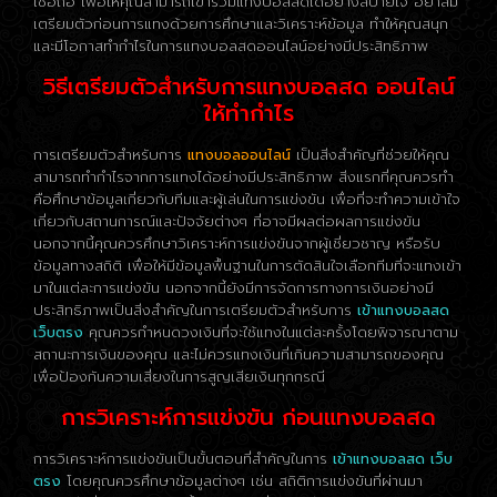
เชื่อถือ เพื่อให้คุณสามารถเข้าร่วมแทงบอลสดได้อย่างสบายใจ อย่าลืม
เตรียมตัวก่อนการแทงด้วยการศึกษาและวิเคราะห์ข้อมูล ทำให้คุณสนุก
และมีโอกาสทำกำไรในการแทงบอลสดออนไลน์อย่างมีประสิทธิภาพ
วิธีเตรียมตัวสำหรับการแทงบอลสด ออนไลน์
ให้ทำกำไร
การเตรียมตัวสำหรับการ
แทงบอลออนไลน์
เป็นสิ่งสำคัญที่ช่วยให้คุณ
สามารถทำกำไรจากการแทงได้อย่างมีประสิทธิภาพ สิ่งแรกที่คุณควรทำ
คือศึกษาข้อมูลเกี่ยวกับทีมและผู้เล่นในการแข่งขัน เพื่อที่จะทำความเข้าใจ
เกี่ยวกับสถานการณ์และปัจจัยต่างๆ ที่อาจมีผลต่อผลการแข่งขัน
นอกจากนี้คุณควรศึกษาวิเคราะห์การแข่งขันจากผู้เชี่ยวชาญ หรือรับ
ข้อมูลทางสถิติ เพื่อให้มีข้อมูลพื้นฐานในการตัดสินใจเลือกทีมที่จะแทงเข้า
มาในแต่ละการแข่งขัน นอกจากนี้ยังมีการจัดการทางการเงินอย่างมี
ประสิทธิภาพเป็นสิ่งสำคัญในการเตรียมตัวสำหรับการ
เข้าแทงบอลสด
เว็บตรง
คุณควรกำหนดวงเงินที่จะใช้แทงในแต่ละครั้งโดยพิจารณาตาม
สถานะการเงินของคุณ และไม่ควรแทงเงินที่เกินความสามารถของคุณ
เพื่อป้องกันความเสี่ยงในการสูญเสียเงินทุกกรณี
การวิเคราะห์การแข่งขัน ก่อนแทงบอลสด
การวิเคราะห์การแข่งขันเป็นขั้นตอนที่สำคัญในการ
เข้าแทงบอลสด เว็บ
ตรง
โดยคุณควรศึกษาข้อมูลต่างๆ เช่น สถิติการแข่งขันที่ผ่านมา