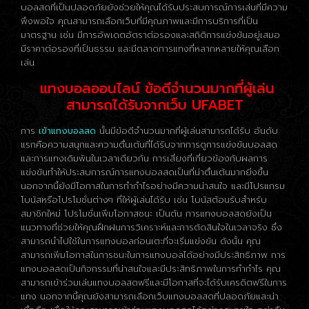
บอลสดที่เป็นปลอดภัยยังช่วยให้คุณได้รับประสบการณ์การเล่นที่มีความ
พึงพอใจ คุณสามารถเลือกเว็บที่มีคุณภาพและมีการบริการที่เป็น
มาตรฐาน เช่น มีการอัพเดตอัตราต่อรองและสถิติการแข่งขันอยู่เสมอ
มีราคาต่อรองที่เป็นธรรม และมีตลาดการแทงที่หลากหลายให้คุณเลือก
เล่น
แทงบอลออนไลน์ ข้อดีจำนวนมากที่ผู้เล่น
สามารถได้รับจากเว็บ UFABET
การ
เข้าแทงบอลสด
นั้นมีข้อดีจำนวนมากที่ผู้เล่นสามารถได้รับ อันดับ
แรกคือความสนุกและความตื่นเต้นที่ได้รับจากการดูการแข่งขันบอลสด
และการแทงเดิมพันในเวลาเดียวกัน การเสี่ยงที่เกี่ยวข้องกับผลการ
แข่งขันทำให้ประสบการณ์การแทงบอลสดเป็นที่น่าตื่นเต้นมากยิ่งขึ้น
นอกจากนี้ยังมีโอกาสในการทำกำไรอย่างมีความน่าสนใจ และมีโปรแกรม
โบนัสหรือโปรโมชั่นต่างๆ ที่ให้ผู้เล่นได้รับ เช่น โบนัสต้อนรับสำหรับ
สมาชิกใหม่ โปรโมชั่นเพิ่มโอกาสชนะ เป็นต้น การแทงบอลสดยังเป็น
แนวทางที่ช่วยให้คุณฝึกฝนการวิเคราะห์และการตัดสินใจในเวลาจริง ซึ่ง
สามารถนำไปใช้ในการแทงบอลก่อนเตะที่จะเริ่มแข่งขัน ดังนั้น คุณ
สามารถเพิ่มโอกาสในการชนะในการแทงบอลได้อย่างมีประสิทธิภาพ การ
แทงบอลสดเป็นกิจกรรมที่น่าสนใจและมีประสิทธิภาพในการทำกำไร คุณ
สามารถเข้าร่วมเล่นแทงบอลสดฟรีและมีโอกาสที่จะได้รับเครดิตฟรีในการ
แทง นอกจากนี้คุณยังสามารถเลือกเว็บแทงบอลสดที่ปลอดภัยและน่า