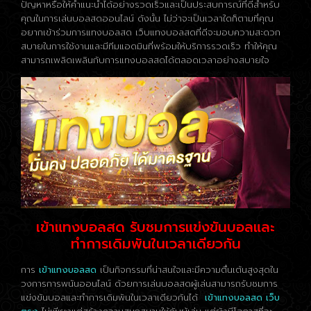
ปัญหาหรือให้คำแนะนำได้อย่างรวดเร็วและเป็นประสบการณ์ที่ดีสำหรับ
คุณในการเล่นบอลสดออนไลน์ ดังนั้น ไม่ว่าจะเป็นเวลาใดก็ตามที่คุณ
อยากเข้าร่วมการแทงบอลสด เว็บแทงบอลสดที่ดีจะมอบความสะดวก
สบายในการใช้งานและมีทีมแอดมินที่พร้อมให้บริการรวดเร็ว ทำให้คุณ
สามารถเพลิดเพลินกับการแทงบอลสดได้ตลอดเวลาอย่างสบายใจ
เข้าแทงบอลสด รับชมการแข่งขันบอลและ
ทำการเดิมพันในเวลาเดียวกัน
การ
เข้าแทงบอลสด
เป็นกิจกรรมที่น่าสนใจและมีความตื่นเต้นสูงสุดใน
วงการการพนันออนไลน์ ด้วยการเล่นบอลสดผู้เล่นสามารถรับชมการ
แข่งขันบอลและทำการเดิมพันในเวลาเดียวกันได้
เข้าแทงบอลสด เว็บ