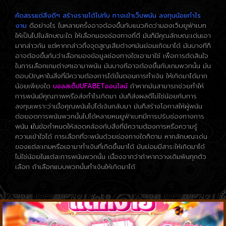
คัดสรรแต่สิ่งดีๆ สร้างรายได้ไปกับ ทางเข้าเว็บพนัน ลงทุนน้อยกำไร
งาม
ดีอย่างไร ในหลายครั้งอาจต้องขึ้นกับแนวคิดว่ามองเว็บยูฟ่าเบท
ให้เป็นไปในลักษณะใด ให้เลือกมองช่องทางที่ดี มันก็มีคุณลักษณะเด่นเอา
มากล่าวกัน แต่หากกล่าวถึงจุดสูญเสียต่างๆมันย่อมเกิดมาได้ มันบางทีก็
อาจต้องขึ้นกับว่าเลือกมองข้อมูลช่องทางใดเอามาใช้ เพื่อการตัดสินใจ
ในการเลือกเกมต่างๆเอามาพนัน มันบางทีอาจต้องขึ้นกับเกมพวกนั้น มัน
ตอบปัญหาในสิ่งที่มีความต้องการได้ขั้นตอนการทำเงิน ให้เกิดมาได้มาก
น้อยเพียงใด
บอลสเต็ปUFABETออนไลน์
ถ้าหากมันสามารถช่วยทำให้
การพนันมีคุณภาพหรือส่งกำไรเกิดมา มันก็ส่งผลดีไม่ใช่น้อยกับการ
ลงทุนเพราะว่าเมื่อคุณพนันไปได้เงินกลับมา มันก็สร้างโอกาสให้ผู้พนัน
ต่อยอดการพนันพวกนั้นไปได้หลายหนยูฟ่าเบทมีการปรับช่องทางการ
พนัน
เ
ในข้อกำหนดให้สอดคล้องกับสิ่งที่มีความต้องการหรือความรู้
ความเข้าใจได้ การเลือกที่จะพนันด้วยช่องทางใดก็ตาม หากลักษณะเด่น
ของแต่ละเกมหรือเอามาทำเงินที่เกิดขึ้นมาได้ มันย่อมมีสาระให้เกิดมาได้
ไม่ใช่น้อยในแต่ละการพนันพวกนั้น เนื่องจากว่าถ้าหากวางเดิมพันทุกตัว
เลือก ถ้าเลือกแบบพวกนั้นทำเงินให้เกิดมาได้