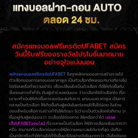
สมัครแทงบอลฟรีเครดิตUFABET สมัคร
วันนี้รับฟรีของรางวัลโปรโมชั่นมากมาย
อย่างจุใจแน่นนอน
สมัครแทงบอลฟรีเครดิตUFABET
ในทุกหลักเกมของการสร้างรายได้
ตัวเลือกของการแทงบอลราคาพูล เป็นตัวเลือกที่คนเยอะๆบางทีอาจไม่
ได้เรียนหรือทำความเข้าใจ เพื่อเปลี่ยนไปเป็นตัวเลือก ที่ดีให้เกิดขึ้นกับ
ขั้นตอนการทำกำไร กับผู้เข้าร่วมพนันเอง ว่าจะเลือกใช้ตัวเลือกใด ที่จะ
เอามาทำเงินให้เกิดขึ้นการลงเงินเล่นกับการ แทงบอลราคาพูล เป็นการ
กลายเป็นตัวเลือก ให้เกิดขึ้นกับผู้พนันในแต่ละคนได้ไม่ใช่น้อย ในส่วน
ของสำหรับเพื่อการสร้างกำไรให้เกิดมา ไม่ว่าจะเป็นตัวเลือกใดก็ตาม จะ
ขึ้นอยู่กับผู้พนันเองว่า จะเลือกใช้ช่องทาง ให้เหนือกว่าได้
บอลส
เต็ปUFABETออนไลน์
ที่จะกลายเป็นตัวเลือก ให้มีทางเลือกเพิ่มมากกว่า
หรือ สามารถที่จะเลือกช่องทางให้มีความเหมาะสมได้มากที่สุด มันก็จะ
เป็นกติกาที่จะทำให้ท่านได้กำไรขึ้นมาได้อย่างดีเพิ่มมากกว่า เว็บไซต์ของ