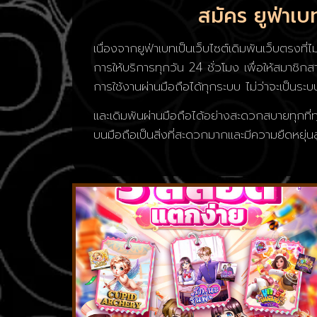
สมัคร ยูฟ่าเ
เนื่องจากยูฟ่าเบทเป็นเว็บไซต์เดิมพันเว็บตรงที
การให้บริการทุกวัน 24 ชั่วโมง เพื่อให้สมาชิ
การใช้งานผ่านมือถือได้ทุกระบบ ไม่ว่าจะเป็นร
และเดิมพันผ่านมือถือได้อย่างสะดวกสบายทุกที่ท
บนมือถือเป็นสิ่งที่สะดวกมากและมีความยืดหยุ่นส