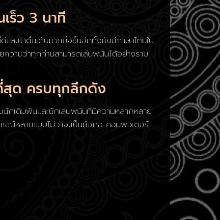
เร็ว 3 นาที
ีและน่าตื่นเต้นมากยิ่งขึ้นอีกทั้งยังมีภาษาไทยใน
ความว่าทุกท่านสามารถเล่นพนันได้อย่างราบ
ี่สุด ครบทุกลีกดัง
ักเดิมพันและนักเล่นพนันที่มีความหลากหลาย
ปกรณ์หลายแบบไม่ว่าจะเป็นมือถือ คอมพิวเตอร์