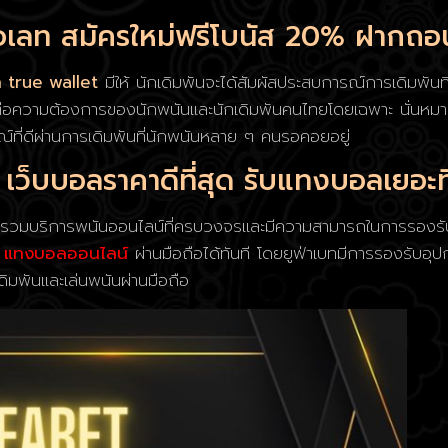
อเลท สมัครใหม่ฟรีโบนัส 20% ฝากถอน
ท true wallet
มีให้ นักเดิมพันจะได้สัมผัสประสบการณ์การเดิมพันที่ด
่อความต้องการของนักพนันและนักเดิมพันคนไทยโดยเฉพาะ นั่นหมาย
ณ์ที่ดีผ่านการเดิมพันที่นักพนันหลาย ๆ คนรอคอยอยู่
ท เว็บบอลราคาดีที่สุด รับแทงบอลเยอะท
งรวมบริการพนันออนไลน์ที่ครบวงจรและมีความสามารถในการรองรับน
น
แทงบอลออนไลน์
ผ่านมือถือได้ทันที โดยยูฟ่าเบทมีการรองรับอุ
ดิมพันและเล่นพนันผ่านมือถือ