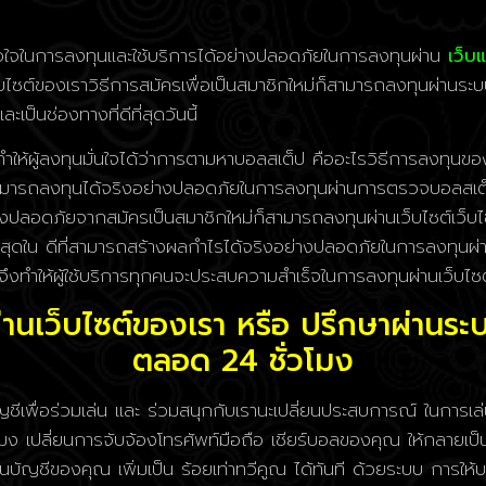
พอใจในการลงทุนและใช้บริการได้อย่างปลอดภัยในการลงทุนผ่าน
เว็
็บไซต์ของเราวิธีการสมัครเพื่อเป็นสมาชิกใหม่ก็สามารถลงทุนผ่านระ
ป็นช่องทางที่ดีที่สุดวันนี้
ทำให้ผู้ลงทุนมั่นใจได้ว่าการตามหาบอลสเต็ป คืออะไรวิธีการลงทุนข
ะสามารถลงทุนได้จริงอย่างปลอดภัยในการลงทุนผ่านการตรวจบอลสเต็ปก็
อย่างปลอดภัยจากสมัครเป็นสมาชิกใหม่ก็สามารถลงทุนผ่านเว็บไซต์เว็บไ
ี่สุดใน ดีที่สามารถสร้างผลกำไรได้จริงอย่างปลอดภัยในการลงทุนผ่
งทำให้ผู้ใช้บริการทุกคนจะประสบความสำเร็จในการลงทุนผ่านเว็บไซต์ที่
านเว็บไซต์ของเรา หรือ ปรึกษาผ่านระ
ตลอด 24 ชั่วโมง
บัญชีเพื่อร่วมเล่น และ ร่วมสนุกกับเรานะเปลี่ยนประสบการณ์ ในการเล
ง เปลี่ยนการจับจ้องโทรศัพท์มือถือ เชียร์บอลของคุณ ให้กลายเป็น
บัญชีของคุณ เพิ่มเป็น ร้อยเท่าทวีคูณ ได้ทันที ด้วยระบบ การให้บร