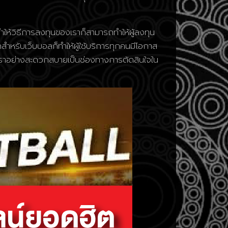
งทำให้วิธีการลงทุนของเราก็สามารถทำให้ผู้ลงทุน
สำหรับเว็บบอลก็ทำให้ผู้ใช้บริการทุกคนมีโอกาส
งเราอย่างสะดวกสบายเป็นช่องทางการตัดสินใจใน