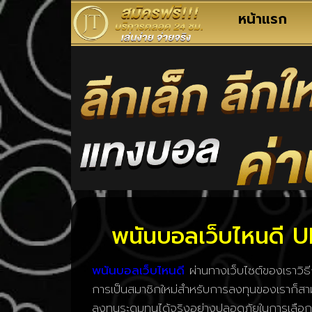
หน้าแรก
พนันบอลเว็บไหนดี UF
พนันบอลเว็บไหนดี
ผ่านทางเว็บไซต์ของเราวิธ
การเป็นสมาชิกใหม่สำหรับการลงทุนของเราก็สามา
ลงทุนระดมทุนได้จริงอย่างปลอดภัยในการเลือกสม