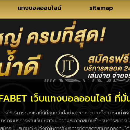
แทงบอลออนไลน์
sitemap
ABET เว็บแทงบอลออนไลน์ ที่มั่
ีการให้บริการของเราที่ดีที่สุดกว่านี้อย่างสะดวกสบายก็สามารถทำ
รถใช้บริการผ่านเว็บไซต์วันนี้อย่างสะดวกสบายสำหรับการสมัครเป็นส
ัครเป็นสมาชิกใหม่จึงทำให้การใช้บริการที่ดีที่สุดที่สามารถลงทุ