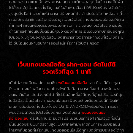
ค่อนจะสูงกว่าแบบอื่นเพราะการเล่นบอลสเต็ปบอลชุดนั้นเริ่มวางเดิมพัน
ได้ตั้งแต่2คู่ไปจนกระทั่ง15คู่และก็ในลักษณะนี้จะทำให้ได้รับเงินรางวัลได้
สูงสุดถึง15เท่าเลยทำให้สามารถสร้างผลกำไรได้กลับไปได้มากหลังจากที่
คุณสมัครสมาชิกและล็อกอินเข้าสู่ระบบเว็บไซต์แทงบอลออนไลน์จะให้คุณ
ทำการฝากเงินเพื่อเตรียมพร้อมสำหรับการเดิมพันบางเว็บไซต์อาจมีขั้น
ต่ำในการฝากเงินในขั้นตอนนี้คุณจะต้องทำการโอนเงินจากบัญชีของคุณ
ไปยังบัญชีผู้ใช้ของคุณในเว็บไซต์สามารถใช้วิธีการฝากเงินที่เว็บไซต์ระบุ
ไว้เช่นโอนเงินผ่านธนาคารออนไลน์หรือการใช้บัตรเครดิต
เว็บแทงบอลมือถือ ฝาก-ถอน อัตโนมัติ
รวดเร็วที่สุด 1 นาที
เมื่อได้ลงทะเบียนสมัครสมาชิก
พนันบอลบนมือถือ
เล่นเดี๋ยวนี้ถ้าว่าพูด
ถึงปากทางเข้าพนันบอลบนโทรศัพท์มือถือสามารถที่จะเข้ามาพนันบอล
สดและก็เลือกเล่นล่วงหน้าได้ ที่ได้เป็นอีกหนึ่งวิถีทางที่ผู้คนไว้ใจเยอะที่สุด
ในปี2023เป็นเว็บไซต์แทงออนไลน์แค่เพียงอย่างเดียวตอนนี้ที่เปิดให้
เล่นผ่านมือถือได้ทั้งปวงทั้งยังIOS & ANDROIDพร้อมให้บริการเข้า
พนันตลอด1วันมีโปรโมชั่นจัดหนักจัดเต็มเล่น
พนันบอลบนมือ
ถือ
ออนไลน์
ตรงไม่ผ่านเอเย่นต์ไร้ประโยชน์บริการอะไรก็แล้วแต่ทั้งนั้น
ยืนยันด้วยระบบมาตรฐานสูงแบบสากลห้ามพลาดกับการพนันบอลบน
โทรศัพท์มือถือที่เลือกเล่นแทงบอลออนไลน์ได้ทุกแมตซ์การประลองได้ทุก