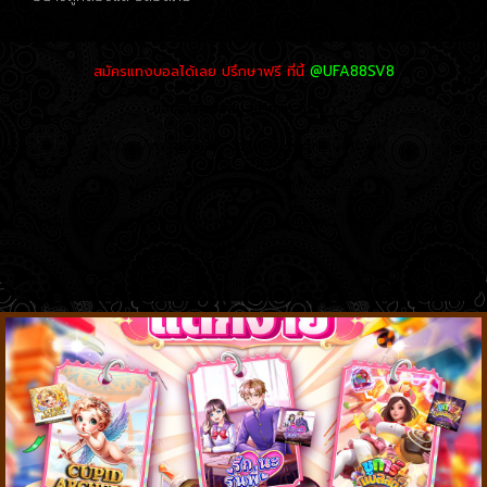
สมัครแทงบอลได้เลย ปรึกษาฟรี ที่นี้
@UFA88SV8
ขอขอบคุณข้อมูลจากแหล่งที่มา
https://www.thehindu.com/sport/football/
https://pubmed.ncbi.nlm.nih.gov/23249092/
https://www.expertreviews.co.uk/outdoor/1406687/best-
football-boots