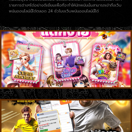
รายการต่างๆได้อย่างดีเยี่ยมเพื่อที่จะทำให้นักพนันนั้นสามารถเข้าถึงเว็บ
พนันออนไลน์นี้ได้ตลอด 24 ชั่วโมงเว็บพนันออนไลน์นี้ได้