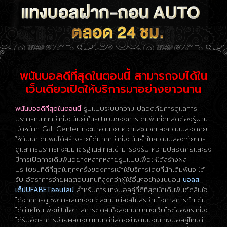
พนันบอลดีที่สุดในตอนนี้ สามารถจบได้ใน
เว็บเดียวเปิดให้บริการมาอย่างยาวนาน
พนันบอลดีที่สุดในตอนนี้
รูปแบบระบบความ ปลอดภัยการดูแลการ
บริการที่มากกว่าที่จะเน้นย้ำในรูปแบบของการเดิมพันที่ดีที่สุดต้องรู้ผ่าน
เจ้าหน้าที่ Call Center ที่จะมาอำนวย ความสะดวกและความปลอดภัย
ให้กับนักเดิมพันได้สร้างรายได้มากกว่าที่จะเน้นย้ำในความปลอดภัยการ
ดูแลการบริการที่จะมีมาตรฐานสากลเข้ามารองรับ ความปลอดภัยและยัง
มีการเปิดการเดิมพันอย่างหลากหลายรูปแบบเพื่อให้ได้สร้างผล
ประโยชน์ที่ดีที่สุดในทุกๆครั้งของการเข้าใช้บริการโดยที่นักเดิมพันจะได้
รับ
อัตราการจ่ายผลตอบแทนที่สูงกว่าผู้ใช้อื่นๆอย่างแน่นอน
บอลส
เต็ปUFABETออนไลน์
สำหรับการแทงบอลคู่ที่ดีที่สุดนักเดิมพันตัดสินใจ
ได้จากการดูเชิงการเล่นของแต่ละทีมแต่ละสโมสรว่ามีโอกาสการทำแต้ม
ได้ดีแค่ไหนเพื่อเป็นโอกาสการตัดสินใจลงทุนกับทางเว็บไซต์ของเราที่จะ
ได้รับอัตราการจ่ายผลตอบแทนที่ดีที่สุดอย่างแน่นอนแทงบอลคู่ไหนดี